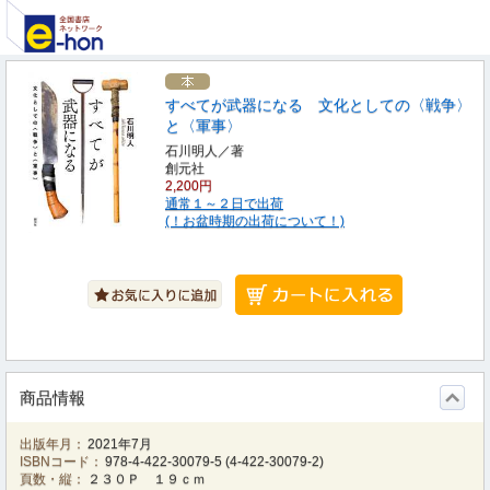
すべてが武器になる 文化としての〈戦争〉
と〈軍事〉
石川明人／著
創元社
2,200円
通常１～２日で出荷
(！お盆時期の出荷について！)
商品情報
出版年月：
2021年7月
ISBNコード：
978-4-422-30079-5
(
4-422-30079-2
)
頁数・縦：
２３０Ｐ １９ｃｍ