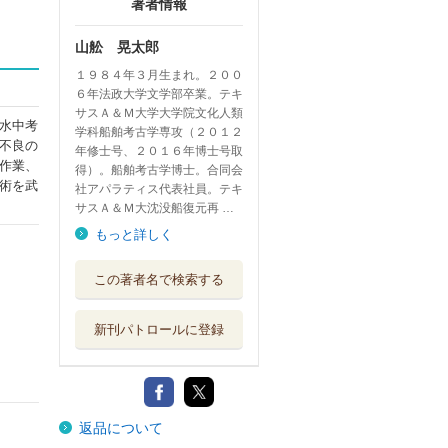
著者情報
山舩 晃太郎
１９８４年３月生まれ。２００
６年法政大学文学部卒業。テキ
サスＡ＆Ｍ大学大学院文化人類
水中考
学科船舶考古学専攻（２０１２
不良の
年修士号、２０１６年博士号取
作業、
得）。船舶考古学博士。合同会
術を武
社アパラティス代表社員。テキ
サスＡ＆Ｍ大沈没船復元再 …
もっと詳しく
この著者名で検索する
新刊パトロールに登録
返品について