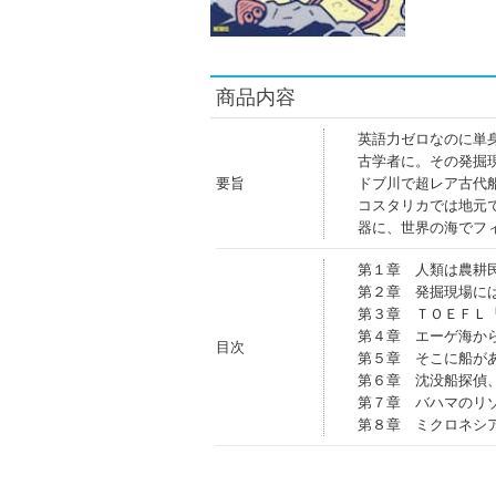
商品内容
英語力ゼロなのに単
古学者に。その発掘
要旨
ドブ川で超レア古代
コスタリカでは地元
器に、世界の海でフ
第１章 人類は農耕
第２章 発掘現場に
第３章 ＴＯＥＦＬ
第４章 エーゲ海か
目次
第５章 そこに船が
第６章 沈没船探偵
第７章 バハマのリ
第８章 ミクロネシ