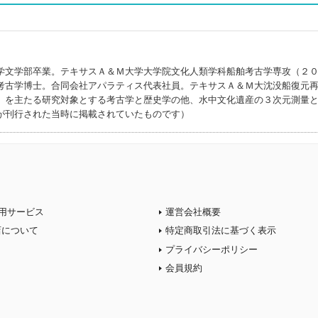
)
学文学部卒業。テキサスＡ＆Ｍ大学大学院文化人類学科船舶考古学専攻（２
考古学博士。合同会社アパラティス代表社員。テキサスＡ＆Ｍ大沈没船復元
）を主たる研究対象とする考古学と歴史学の他、水中文化遺産の３次元測量
が刊行された当時に掲載されていたものです）
用サービス
運営会社概要
店について
特定商取引法に基づく表示
プライバシーポリシー
会員規約