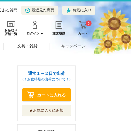
くある質問
最近見た商品
お気に入り
0
お受取り
ログイン
注文履歴
カート
店舗一覧
文具・雑貨
キャンペーン
通常１～２日で出荷
(！お盆時期の出荷について！)
カートに入れる
★お気に入りに追加