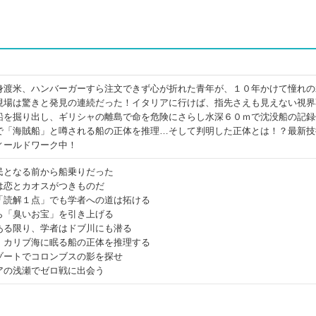
身渡米、ハンバーガーすら注文できず心が折れた青年が、１０年かけて憧れの
現場は驚きと発見の連続だった！イタリアに行けば、指先さえも見えない視界
船を掘り出し、ギリシャの離島で命を危険にさらし水深６０ｍで沈没船の記録
で「海賊船」と噂される船の正体を推理…そして判明した正体とは！？最新技
ィールドワーク中！
民となる前から船乗りだった
は恋とカオスがつきものだ
「読解１点」でも学者への道は拓ける
ら「臭いお宝」を引き上げる
ある限り、学者はドブ川にも潜る
、カリブ海に眠る船の正体を推理する
ゾートでコロンブスの影を探せ
アの浅瀬でゼロ戦に出会う