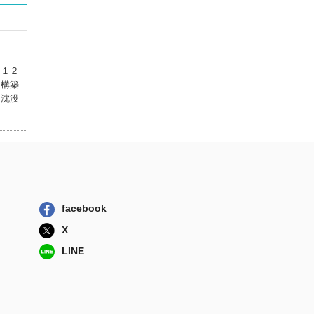
０１２
再構築
と沈没
facebook
X
LINE