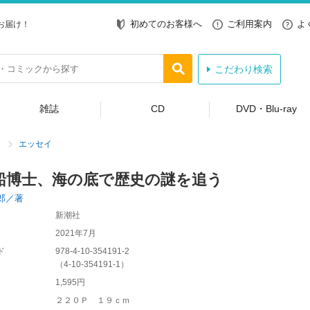
初めてのお客様へ
ご利用案内
よ
お届け！
こだわり検索
雑誌
CD
DVD・Blu-ray
エッセイ
船博士、海の底で歴史の謎を追う
郎／著
新潮社
2021年7月
ド
978-4-10-354191-2
（
4-10-354191-1
）
1,595円
２２０Ｐ １９ｃｍ