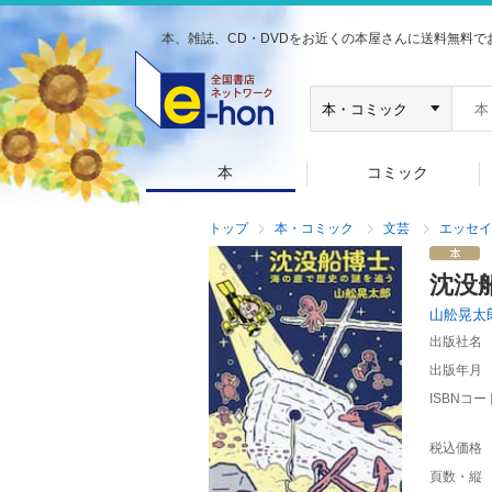
本、雑誌、CD・DVDをお近くの本屋さんに送料無料で
本
コミック
トップ
本・コミック
文芸
エッセイ
沈没
山舩晃太
出版社名
出版年月
ISBNコー
税込価格
頁数・縦