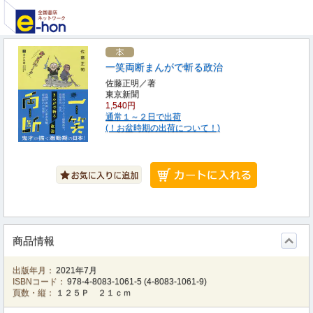
一笑両断まんがで斬る政治
佐藤正明／著
東京新聞
1,540円
通常１～２日で出荷
(！お盆時期の出荷について！)
商品情報
出版年月：
2021年7月
ISBNコード：
978-4-8083-1061-5
(
4-8083-1061-9
)
頁数・縦：
１２５Ｐ ２１ｃｍ