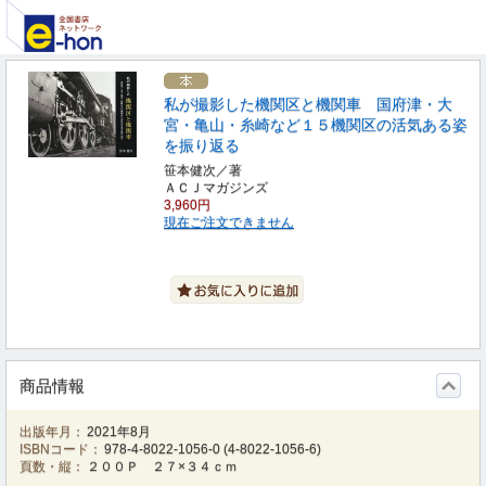
私が撮影した機関区と機関車 国府津・大
宮・亀山・糸崎など１５機関区の活気ある姿
を振り返る
笹本健次／著
ＡＣＪマガジンズ
3,960円
現在ご注文できません
商品情報
出版年月：
2021年8月
ISBNコード：
978-4-8022-1056-0
(
4-8022-1056-6
)
頁数・縦：
２００Ｐ ２７×３４ｃｍ