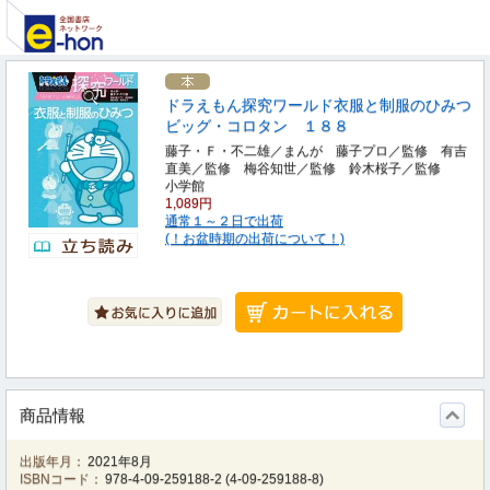
ドラえもん探究ワールド衣服と制服のひみつ
ビッグ・コロタン １８８
藤子・Ｆ・不二雄／まんが 藤子プロ／監修 有吉
直美／監修 梅谷知世／監修 鈴木桜子／監修
小学館
1,089円
通常１～２日で出荷
(！お盆時期の出荷について！)
商品情報
出版年月：
2021年8月
ISBNコード：
978-4-09-259188-2
(
4-09-259188-8
)