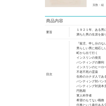
頁数・縦
商品内容
１９２１年、ある男
要旨
満ちた男の生涯を振
『寵児、申し分のな
男らしい男に相応し
町から出て行く
インスリンの発見
バンティングの勝利
インスリンのヒーロ
不老不死の霊薬
目次
生粋のカナダ人であ
バンティング対バン
バンティング対資本
円熟期
軍人科学者
希望のもてない職務
任務という責任ある