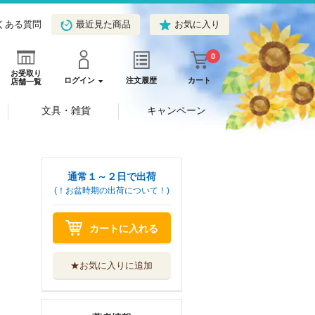
くある質問
最近見た商品
お気に入り
0
お受取り
ログイン
注文履歴
カート
店舗一覧
文具・雑貨
キャンペーン
通常１～２日で出荷
(！お盆時期の出荷について！)
カートに入れる
★お気に入りに追加