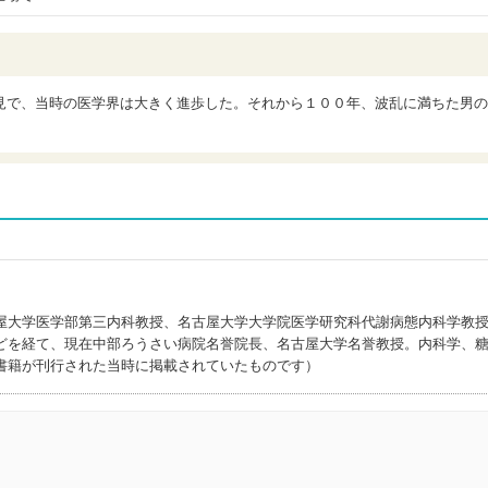
見で、当時の医学界は大きく進歩した。それから１００年、波乱に満ちた男の
屋大学医学部第三内科教授、名古屋大学大学院医学研究科代謝病態内科学教
どを経て、現在中部ろうさい病院名誉院長、名古屋大学名誉教授。内科学、
書籍が刊行された当時に掲載されていたものです）