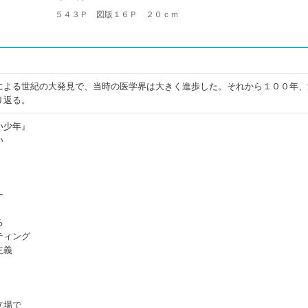
５４３Ｐ 図版１６Ｐ ２０ｃｍ
による世紀の大発見で、当時の医学界は大きく進歩した。それから１００年、
り返る。
い少年』
い
ー
る
ティング
主義
立場で