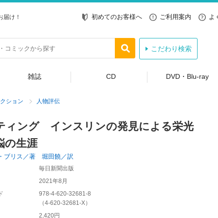
初めてのお客様へ
ご利用案内
よ
お届け！
こだわり検索
雑誌
CD
DVD・Blu-ray
クション
人物評伝
ティング インスリンの発見による栄光
悩の生涯
・ブリス／著 堀田饒／訳
毎日新聞出版
2021年8月
ド
978-4-620-32681-8
（
4-620-32681-X
）
2,420円