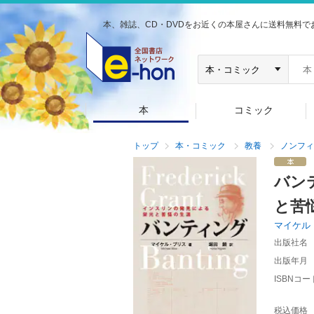
本、雑誌、CD・DVDをお近くの本屋さんに送料無料で
本
コミック
トップ
本・コミック
教養
ノンフィ
バン
と苦
マイケル
出版社名
出版年月
ISBNコー
税込価格