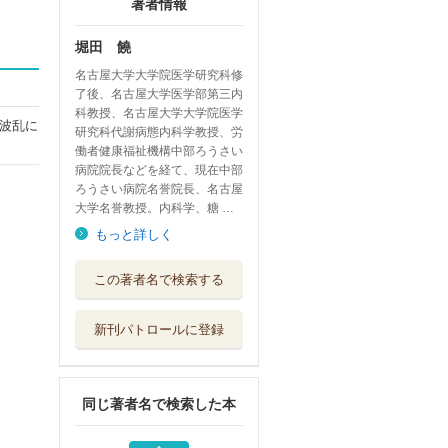
著者情報
堀田 饒
名古屋大学大学院医学研究科修
了後、名古屋大学医学部第三内
科教授、名古屋大学大学院医学
波乱に
研究科代謝病態内科学教授、労
働者健康福祉機構中部ろうさい
病院院長などを経て、現在中部
ろうさい病院名誉院長、名古屋
大学名誉教授。内科学、糖 …
もっと詳しく
糖尿病性合併症へ
この著者名で検索する
のシームレスな...
メディカル・ジ...
新刊パトロールに登録
エリオット・Ｐ・
ジョスリン 糖...
ライフサイエン...
同じ著者名で検索した本
病気を描くシェイ
クスピア エリ...