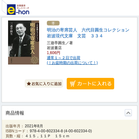
明治の寄席芸人 六代目圓生コレクション
岩波現代文庫 文芸 ３３４
三遊亭圓生／著
岩波書店
1,606円
通常１～２日で出荷
(！お盆時期の出荷について！)
商品情報
出版年月：
2021年8月
ISBNコード：
978-4-00-602334-8
(
4-00-602334-0
)
頁数・縦：
４１５，１１Ｐ １５ｃｍ