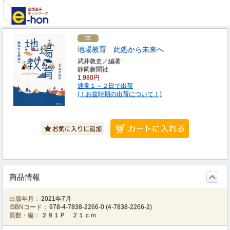
地場教育 此処から未来へ
武井敦史／編著
静岡新聞社
1,980円
通常１～２日で出荷
(！お盆時期の出荷について！)
商品情報
出版年月：
2021年7月
ISBNコード：
978-4-7838-2266-0
(
4-7838-2266-2
)
頁数・縦：
２８１Ｐ ２１ｃｍ