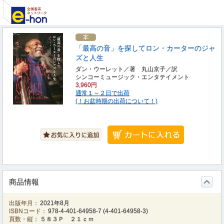
「最高の音」を探してロン・カーターのジャ
ズと人生
ダン・ウーレット／著 丸山京子／訳
シンコーミュージック・エンタテイメント
3,960円
通常１～２日で出荷
(！お盆時期の出荷について！)
商品情報
出版年月：
2021年8月
ISBNコード：
978-4-401-64958-7
(
4-401-64958-3
)
頁数・縦：
５８３Ｐ ２１ｃｍ