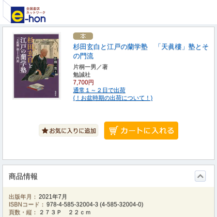
杉田玄白と江戸の蘭学塾 「天眞樓」塾とそ
の門流
片桐一男／著
勉誠社
7,700円
通常１～２日で出荷
(！お盆時期の出荷について！)
商品情報
出版年月：
2021年7月
ISBNコード：
978-4-585-32004-3
(
4-585-32004-0
)
頁数・縦：
２７３Ｐ ２２ｃｍ