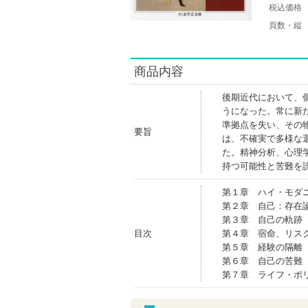
税込価格
頁数・縦
商品内容
後期近代において、
うになった。常に新
準拠点を失い、その
要旨
は、不確実で多様な
た。精神分析、心理
持つ可能性と苦難を
第１章 ハイ・モダ
第２章 自己：存在
第３章 自己の軌跡
目次
第４章 宿命、リス
第５章 経験の隔離
第６章 自己の苦難
第７章 ライフ・ポ