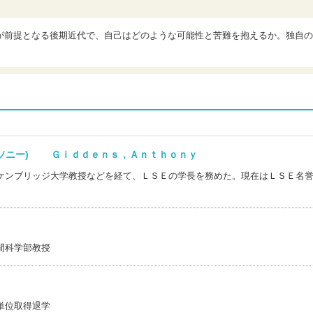
が前提となる後期近代で、自己はどのような可能性と苦難を抱えるか。独自の
。
ンソニー) Ｇｉｄｄｅｎｓ，Ａｎｔｈｏｎｙ
ケンブリッジ大学教授などを経て、ＬＳＥの学長を務めた。現在はＬＳＥ名
間科学部教授
単位取得退学