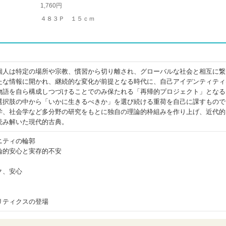
1,760円
４８３Ｐ １５ｃｍ
個人は特定の場所や宗教、慣習から切り離され、グローバルな社会と相互に繋
たな情報に開かれ、継続的な変化が前提となる時代に、自己アイデンティティ
物語を自ら構成しつづけることでのみ保たれる「再帰的プロジェクト」となる
選択肢の中から「いかに生きるべきか」を選び続ける重荷を自己に課すもので
学、社会学など多分野の研究をもとに独自の理論的枠組みを作り上げ、近代的
読み解いた現代的古典。
ニティの輪郭
論的安心と実存的不安
ク、安心
リティクスの登場