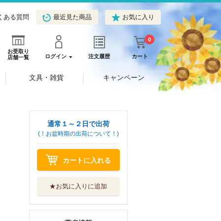
くある質問
最近見た商品
お気に入り
0
お受取り
ログイン
注文履歴
カート
店舗一覧
文具・雑貨
キャンペーン
通常１～２日で出荷
(！お盆時期の出荷について！)
カートに入れる
★お気に入りに追加