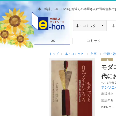
本、雑誌、CD・DVDをお近くの本屋さんに送料無料で
本
コミック
トップ
本・コミック
文庫
学術・教
モダ
代に
ちくま学芸
アンソニ
出版社名
出版年月
ISBNコー