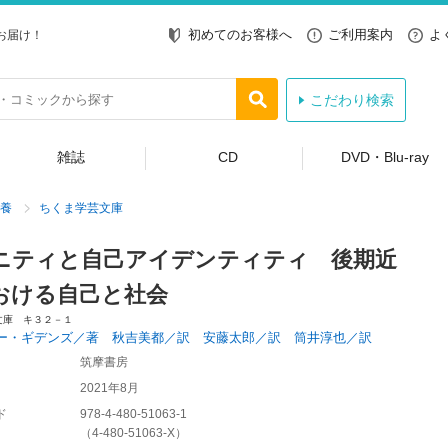
初めてのお客様へ
ご利用案内
よ
お届け！
こだわり検索
雑誌
CD
DVD・Blu-ray
養
ちくま学芸文庫
ニティと自己アイデンティティ 後期近
おける自己と社会
文庫 キ３２－１
ー・ギデンズ／著 秋吉美都／訳 安藤太郎／訳 筒井淳也／訳
筑摩書房
2021年8月
ド
978-4-480-51063-1
（
4-480-51063-X
）