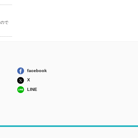
社会学入門 社会
とのかかわり方
有斐閣
もので
推しをカタチにす
る仕事 ４
集英社
推しをカタチにす
る仕事 ３
集英社
facebook
X
LINE