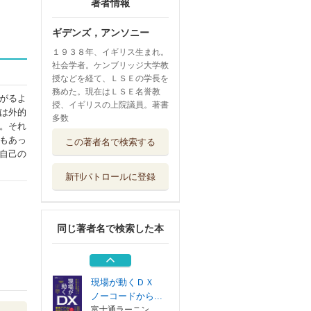
著者情報
ギデンズ，アンソニー
１９３８年、イギリス生まれ。
社会学者。ケンブリッジ大学教
授などを経て、ＬＳＥの学長を
務めた。現在はＬＳＥ名誉教
がるよ
授、イギリスの上院議員。著書
は外的
多数
。それ
社会学入門 社会
もあっ
この著者名で検索する
とのかかわり方
自己の
有斐閣
新刊パトロールに登録
推しをカタチにす
る仕事 ４
集英社
同じ著者名で検索した本
推しをカタチにす
る仕事 ３
集英社
現場が動くＤＸ
ノーコードから...
富士通ラーニン...