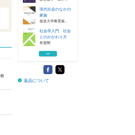
現代社会のなかの
家族
放送大学教育振...
社会学入門 社会
とのかかわり方
有斐閣
推しをカタチにす
る仕事 ４
集英社
推しをカタチにす
誉教
返品について
る仕事 ３
集英社
現場が動くＤＸ
ノーコードから...
富士通ラーニン...
現代社会のなかの
家族
放送大学教育振...