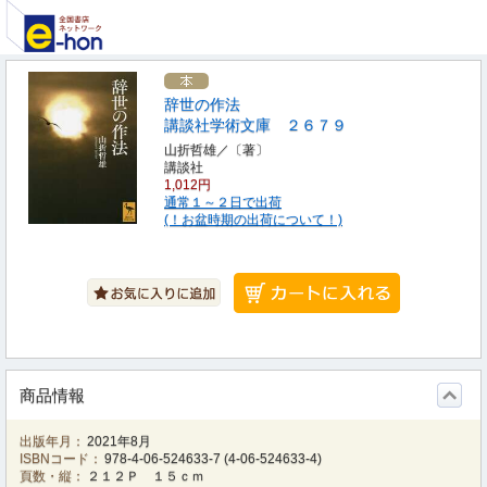
辞世の作法
講談社学術文庫 ２６７９
山折哲雄／〔著〕
講談社
1,012円
通常１～２日で出荷
(！お盆時期の出荷について！)
商品情報
出版年月：
2021年8月
ISBNコード：
978-4-06-524633-7
(
4-06-524633-4
)
頁数・縦：
２１２Ｐ １５ｃｍ