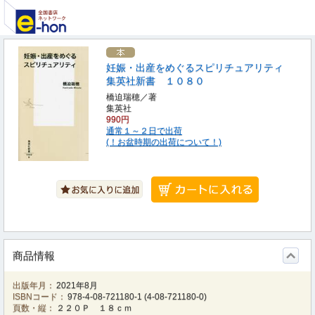
妊娠・出産をめぐるスピリチュアリティ
集英社新書 １０８０
橋迫瑞穂／著
集英社
990円
通常１～２日で出荷
(！お盆時期の出荷について！)
商品情報
出版年月：
2021年8月
ISBNコード：
978-4-08-721180-1
(
4-08-721180-0
)
頁数・縦：
２２０Ｐ １８ｃｍ