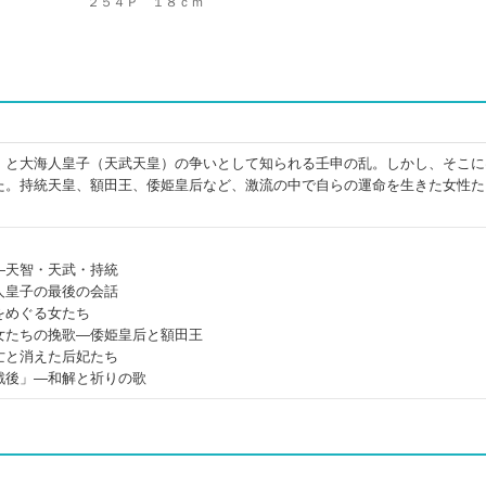
２５４Ｐ １８ｃｍ
）と大海人皇子（天武天皇）の争いとして知られる壬申の乱。しかし、そこに
た。持統天皇、額田王、倭姫皇后など、激流の中で自らの運命を生きた女性た
―天智・天武・持統
人皇子の最後の会話
をめぐる女たち
女たちの挽歌―倭姫皇后と額田王
亡と消えた后妃たち
戦後」―和解と祈りの歌