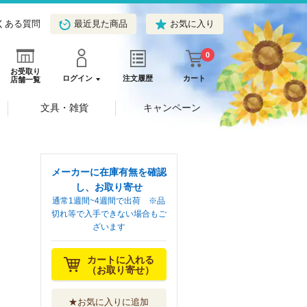
くある質問
最近見た商品
お気に入り
0
お受取り
ログイン
注文履歴
カート
店舗一覧
文具・雑貨
キャンペーン
メーカーに在庫有無を確認
し、お取り寄せ
通常1週間~4週間で出荷 ※品
切れ等で入手できない場合もご
ざいます
カートに入れる
（お取り寄せ）
★お気に入りに追加