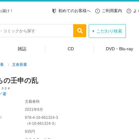
初めてのお客様へ
ご利用案内
よ
お届け！
こだわり検索
雑誌
CD
DVD・Blu-ray
養
文春新書
ちの壬申の乱
１３２４
／著
文藝春秋
2021年8月
ド
978-4-16-661324-3
（
4-16-661324-3
）
935円