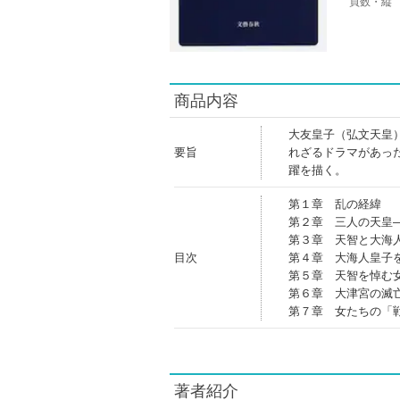
頁数・縦
商品内容
大友皇子（弘文天皇
要旨
れざるドラマがあっ
躍を描く。
第１章 乱の経緯
第２章 三人の天皇
第３章 天智と大海
目次
第４章 大海人皇子
第５章 天智を悼む
第６章 大津宮の滅
第７章 女たちの「
著者紹介