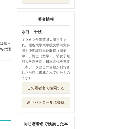
著者情報
水谷 千秋
１９６２年滋賀県大津市生ま
は知ら
れ。龍谷大学大学院文学研究科
ちの活
博士後期課程単位取得（国史
学）。博士（文学）。堺女子短
期大学副学長。日本古代史専攻
（本データはこの書籍が刊行さ
れた当時に掲載されていたもの
です）
古代史の定説を疑
この著者名で検索する
う
宝島社
新刊パトロールに登録
日本の古代豪族１
００
講談社
同じ著者名で検索した本
空白の日本古代史