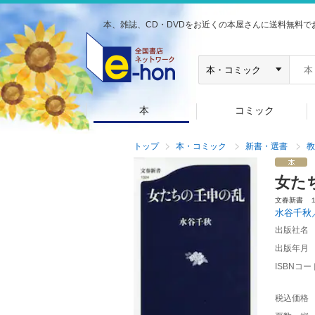
本、雑誌、CD・DVDをお近くの本屋さんに送料無料で
本
コミック
トップ
本・コミック
新書・選書
教
女た
文春新書 
水谷千秋
出版社名
出版年月
ISBNコー
税込価格