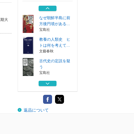
宝島社
なぜ朝鮮半島に前
短期大
方後円墳がある...
宝島社
教養の人類史 ヒ
トは何を考えて...
文藝春秋
古代史の定説を疑
う
宝島社
日本の古代豪族１
００
講談社
空白の日本古代史
返品について
宝島社
なぜ朝鮮半島に前
方後円墳がある...