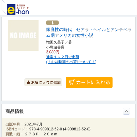
家庭性の時代 セアラ・ヘイルとアンテベラ
ム期アメリカの女性小説
増田久美子／著
小鳥遊書房
3,080円
通常１～２日で出荷
(！お盆時期の出荷について！)
商品情報
出版年月：
2021年7月
ISBNコード：
978-4-909812-52-0
(
4-909812-52-0
)
頁数・縦：
２７８Ｐ ２０ｃｍ