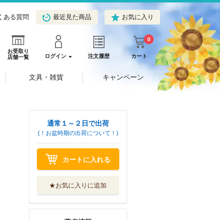
くある質問
最近見た商品
お気に入り
0
お受取り
ログイン
注文履歴
カート
店舗一覧
文具・雑貨
キャンペーン
通常１～２日で出荷
(！お盆時期の出荷について！)
カートに入れる
★お気に入りに追加