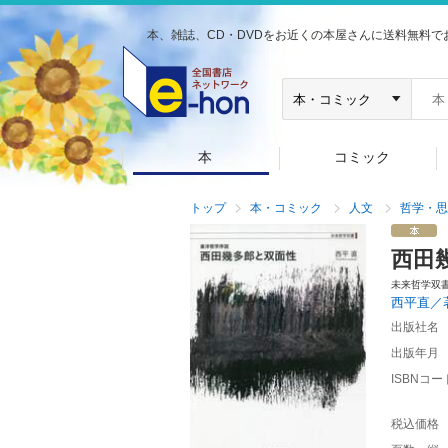
本、雑誌、CD・DVDをお近くの本屋さんに送料無料で
本
コミック
トップ
本・コミック
人文
哲学・思
西田
未来哲学双
西平直／
出版社名
出版年月
ISBNコー
税込価格