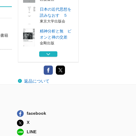
日本の近代思想を
読みなおす ５
東京大学出版会
精神分析と無 ビ
の書籍
オンと禅の交差
金剛出版
内的経験 こころ
の記憶に語らせて
みすず書房
養生の思想
返品について
春秋社
守破離の思想 初
心から成就へ
岩波書店
facebook
日本の近代思想を
X
読みなおす ５
東京大学出版会
LINE