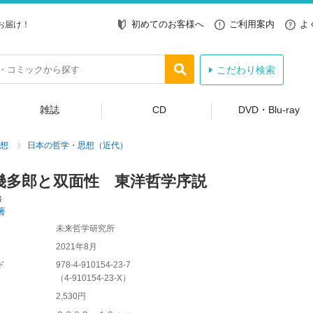
初めてのお客様へ
ご利用案内
よ
お届け！
こだわり検索
雑誌
CD
DVD・Blu-ray
想
日本の哲学・思想（近代）
幾多郎と双面性 東洋哲学序説
書
著
未来哲学研究所
2021年8月
ド
978-4-910154-23-7
（
4-910154-23-X
）
2,530円