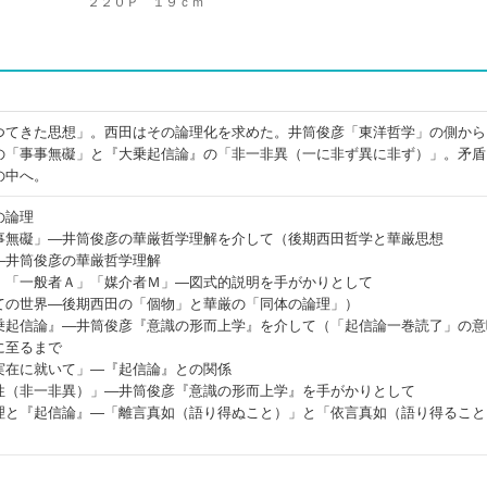
２２０Ｐ １９ｃｍ
つてきた思想」。西田はその論理化を求めた。井筒俊彦「東洋哲学」の側から
の「事事無礙」と『大乗起信論』の「非一非異（一に非ず異に非ず）」。矛盾
の中へ。
の論理
事無礙」―井筒俊彦の華厳哲学理解を介して（後期西田哲学と華厳思想
―井筒俊彦の華厳哲学理解
」「一般者Ａ」「媒介者Ｍ」―図式的説明を手がかりとして
ての世界―後期西田の「個物」と華厳の「同体の論理」）
乗起信論』―井筒俊彦『意識の形而上学』を介して（「起信論一巻読了」の意
に至るまで
実在に就いて」―『起信論』との関係
性（非一非異）」―井筒俊彦『意識の形而上学』を手がかりとして
理と『起信論』―「離言真如（語り得ぬこと）」と「依言真如（語り得ること