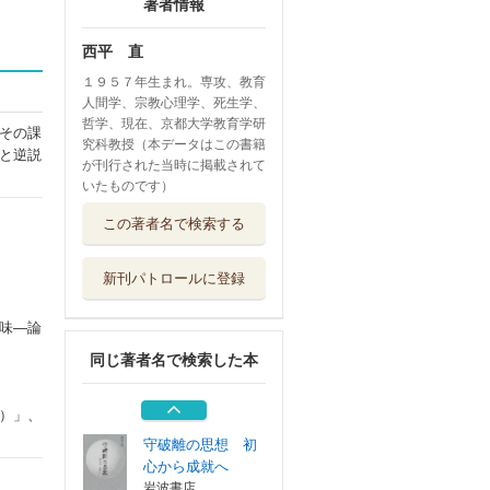
著者情報
西平 直
１９５７年生まれ。専攻、教育
人間学、宗教心理学、死生学、
哲学、現在、京都大学教育学研
その課
究科教授（本データはこの書籍
と逆説
が刊行された当時に掲載されて
いたものです）
精神分析と無 ビ
この著者名で検索する
オンと禅の交差
金剛出版
新刊パトロールに登録
内的経験 こころ
の記憶に語らせて
味―論
みすず書房
同じ著者名で検索した本
養生の思想
春秋社
）」、
守破離の思想 初
心から成就へ
岩波書店