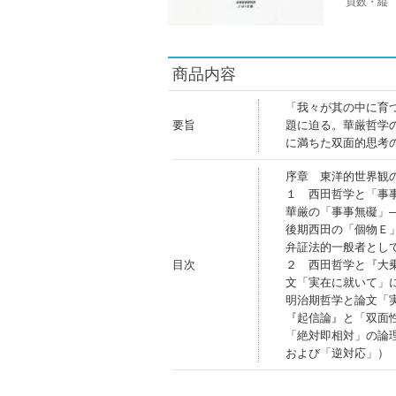
頁数・縦
商品内容
「我々が其の中に育
要旨
題に迫る。華厳哲学
に満ちた双面的思考
序章 東洋的世界観
１ 西田哲学と「事
華厳の「事事無礙」
後期西田の「個物Ｅ
弁証法的一般者とし
目次
２ 西田哲学と『大
文「実在に就いて」
明治期哲学と論文「
『起信論』と「双面
「絶対即相対」の論
および「逆対応」）