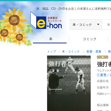
本、雑誌、CD・DVDをお近くの本屋さんに送料無料で
本
コミック
トップ
本・コミック
新書・選書
教
強打
ワニブック
江夏豊／
出版社名
出版年月
ISBNコー
税込価格