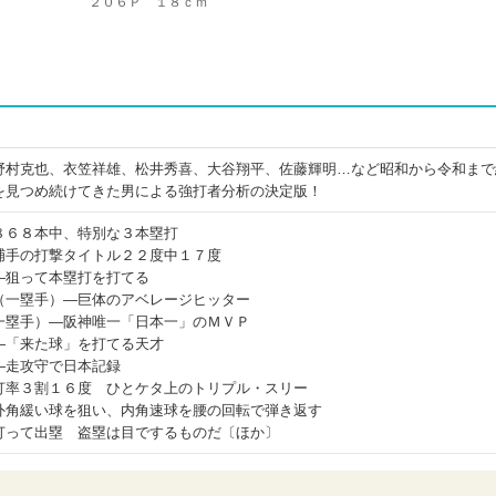
２０６Ｐ １８ｃｍ
野村克也、衣笠祥雄、松井秀喜、大谷翔平、佐藤輝明…など昭和から令和まで
を見つめ続けてきた男による強打者分析の決定版！
８６８本中、特別な３本塁打
捕手の打撃タイトル２２度中１７度
―狙って本塁打を打てる
（一塁手）―巨体のアベレージヒッター
一塁手）―阪神唯一「日本一」のＭＶＰ
―「来た球」を打てる天才
―走攻守で日本記録
打率３割１６度 ひとケタ上のトリプル・スリー
外角緩い球を狙い、内角速球を腰の回転で弾き返す
打って出塁 盗塁は目でするものだ〔ほか〕