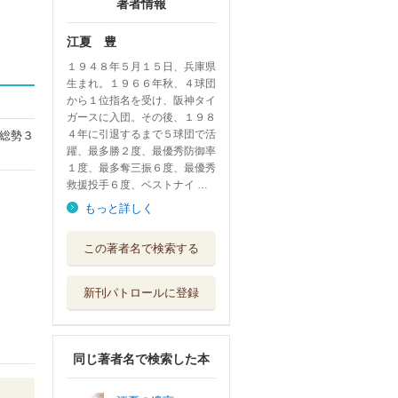
著者情報
江夏 豊
１９４８年５月１５日、兵庫県
生まれ。１９６６年秋、４球団
から１位指名を受け、阪神タイ
ガースに入団。その後、１９８
４年に引退するまで５球団で活
総勢３
躍、最多勝２度、最優秀防御率
１度、最多奪三振６度、最優秀
救援投手６度、ベストナイ …
もっと詳しく
この著者名で検索する
新刊パトロールに登録
同じ著者名で検索した本