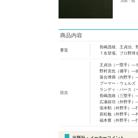
頁数・縦
商品内容
長嶋茂雄、王貞治、
要旨
７名登場。プロ野球
王貞治（一塁手）―
野村克也（捕手）―
落合博満（内野手）
ブーマー・ウェルズ
ランディ・バース（
目次
長嶋茂雄（三塁手）
広瀬叔功（外野手）
張本勲（外野手）―
若松勉（外野手）―
福本豊（外野手）―
出版社・メーカーコメント