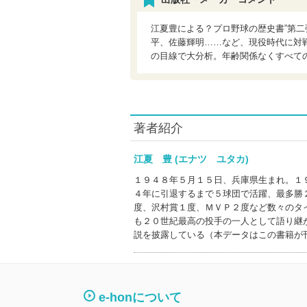
江夏豊による？プロ野球の歴史書”第
平、佐藤輝明……など、現役時代に対
の目線で大分析。年齢関係なくすべて
著者紹介
江夏 豊 (エナツ ユタカ)
１９４８年５月１５日、兵庫県生まれ。１
４年に引退するまで５球団で活躍、最多勝
度、沢村賞１度、ＭＶＰ２度など数々のタ
も２０世紀最高の投手の一人として語り継
説を披露している（本データはこの書籍が
e-honについて