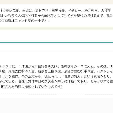
二弾！長嶋茂雄、王貞治、野村克也、衣笠祥雄、イチロー、松井秀喜、大谷翔
戦した数多くの伝説的打者から解説者として見てきた現代の強打者まで、独自
のプロ野球ファン必読の一冊です！
９６６年秋、４球団から１位指名を受け、阪神タイガースに入団。その後、
２度、最優秀防御率１度、最多奪三振６度、最優秀救援投手６度、ベストナ
イトルを獲得。その活躍から、現役時代は「優勝請負人」という異名をとり
がれている。現在は野球中継の解説者を中心に活動しており、わかりやすく
刊行された当時に掲載されていたものです）