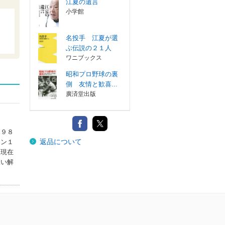
江夏の遺言
小学館
名投手 江夏が選
ぶ伝説の２１人
ワニブックス
昭和プロ野球の裏
側 友情と歓喜...
廣済堂出版
１９８
返品について
イン１
、現在
鋭い解