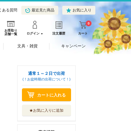
くある質問
最近見た商品
お気に入り
0
お受取り
ログイン
注文履歴
カート
店舗一覧
文具・雑貨
キャンペーン
通常１～２日で出荷
(！お盆時期の出荷について！)
カートに入れる
★お気に入りに追加