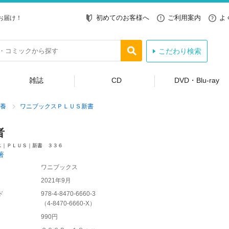
初めてのお客様へ
ご利用案内
よ
お届け！
こだわり検索
雑誌
CD
DVD・Blu-ray
養
ワニブックスＰＬＵＳ新書
者
ス｜ＰＬＵＳ｜新書 ３３６
著
ワニブックス
2021年9月
ド
978-4-8470-6660-3
（
4-8470-6660-X
）
990円