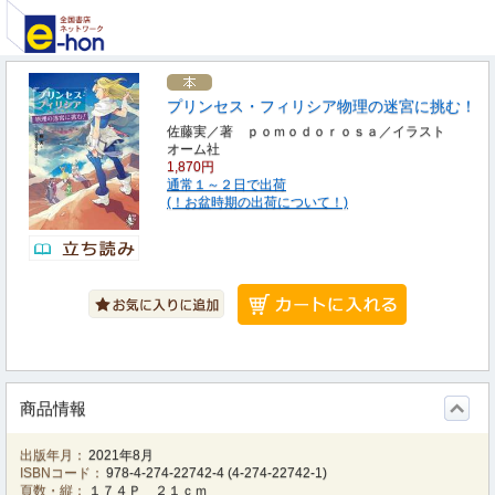
プリンセス・フィリシア物理の迷宮に挑む！
佐藤実／著 ｐｏｍｏｄｏｒｏｓａ／イラスト
オーム社
1,870円
通常１～２日で出荷
(！お盆時期の出荷について！)
商品情報
出版年月：
2021年8月
ISBNコード：
978-4-274-22742-4
(
4-274-22742-1
)
頁数・縦：
１７４Ｐ ２１ｃｍ