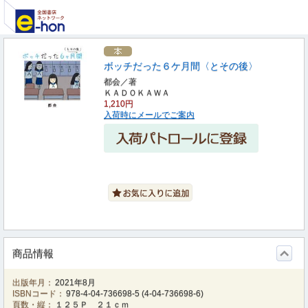
ボッチだった６ケ月間〈とその後〉
都会／著
ＫＡＤＯＫＡＷＡ
1,210円
入荷時にメールでご案内
商品情報
出版年月：
2021年8月
ISBNコード：
978-4-04-736698-5
(
4-04-736698-6
)
頁数・縦：
１２５Ｐ ２１ｃｍ