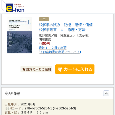
和解学の試み 記憶・感情・価値
和解学叢書 １ 原理・方法
浅野豊美／編 梅森直之／〔ほか著〕
明石書店
4,950円
通常１～２日で出荷
(！お盆時期の出荷について！)
商品情報
出版年月：
2021年8月
ISBNコード：
978-4-7503-5254-1
(
4-7503-5254-3
)
頁数・縦：
３５４Ｐ ２２ｃｍ