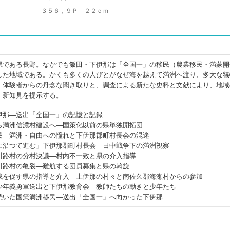
３５６，９Ｐ ２２ｃｍ
県である長野。なかでも飯田・下伊那は「全国一」の移民（農業移民・満蒙開
した地域である。かくも多くの人びとがなぜ海を越えて満洲へ渡り、多大な犠
。体験者からの丹念な聞き取りと、調査による新たな史料と文献により、地域
、新知見を提示する。
伊那―送出「全国一」の記憶と記録
ら満洲信濃村建設へ―国策化以前の県単独開拓団
民―満洲・自由への憧れと下伊那郡町村長会の混迷
に沿つて進む」下伊那郡町村長会―日中戦争下の満洲視察
川路村の分村決議―村内不一致と県の介入指導
川路村の亀裂―難航する団員募集と県の斡旋
成を促す県の指導と介入―上伊那の村々と南佐久郡海瀬村からの参加
少年義勇軍送出と下伊那教育会―教師たちの動きと少年たち
続いた国策満洲移民―送出「全国一」へ向かった下伊那