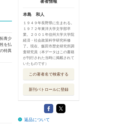
著者情報
本島 和人
１９４９年長野県に生まれる。
１９７２年東洋大学文学部卒
業。２００１年信州大学大学院
拓青少
経済・社会政策科学研究科修
牲を払
了。現在、飯田市歴史研究所調
の特異
査研究員（本データはこの書籍
が刊行された当時に掲載されて
いたものです）
この著者名で検索する
新刊パトロールに登録
返品について