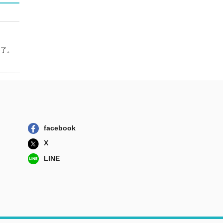
修了。
facebook
X
LINE