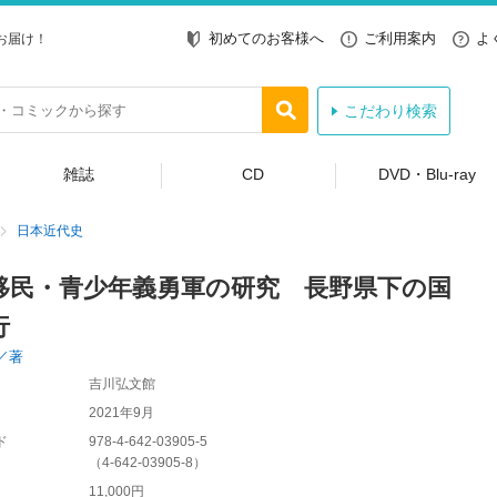
初めてのお客様へ
ご利用案内
よ
お届け！
こだわり検索
雑誌
CD
DVD・Blu-ray
日本近代史
移民・青少年義勇軍の研究 長野県下の国
行
／著
吉川弘文館
2021年9月
ド
978-4-642-03905-5
（
4-642-03905-8
）
11,000円