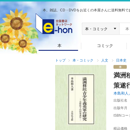
本、雑誌、CD・DVDをお近くの本屋さんに送料無料で
本
コミック
トップ
本・コミック
人文
日本史
満洲
策遂
本島和人
出版社名
出版年月
ISBNコー
税込価格