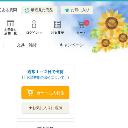
くある質問
最近見た商品
お気に入り
0
お受取り
ログイン
注文履歴
カート
店舗一覧
文具・雑貨
キャンペーン
通常１～２日で出荷
(！お盆時期の出荷について！)
カートに入れる
★お気に入りに追加