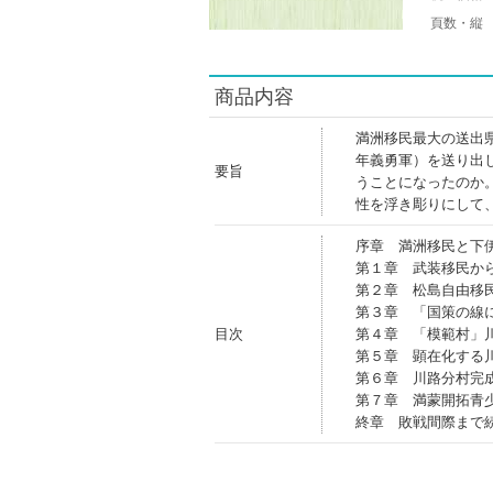
頁数・縦
商品内容
満洲移民最大の送出
年義勇軍）を送り出
要旨
うことになったのか
性を浮き彫りにして
序章 満洲移民と下
第１章 武装移民か
第２章 松島自由移
第３章 「国策の線
目次
第４章 「模範村」
第５章 顕在化する
第６章 川路分村完
第７章 満蒙開拓青
終章 敗戦間際まで