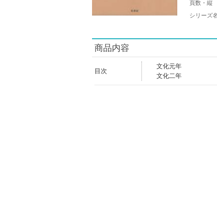
頁数・縦
シリーズ
商品内容
文化元年
目次
文化二年