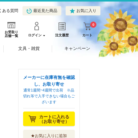
くある質問
最近見た商品
お気に入り
0
お受取り
ログイン
注文履歴
カート
店舗一覧
文具・雑貨
キャンペーン
メーカーに在庫有無を確認
し、お取り寄せ
通常1週間~4週間で出荷 ※品
切れ等で入手できない場合もご
ざいます
カートに入れる
（お取り寄せ）
★お気に入りに追加