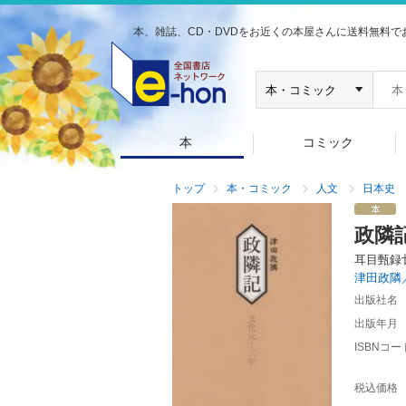
本、雑誌、CD・DVDをお近くの本屋さんに送料無料で
本
コミック
トップ
本・コミック
人文
日本史
政隣
耳目甄録
津田政隣
出版社名
出版年月
ISBNコー
税込価格