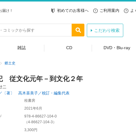
初めてのお客様へ
ご利用案内
よ
お届け！
こだわり検索
雑誌
CD
DVD・Blu-ray
郷土史
記 従文化元年－到文化２年
廿二
／〔著〕 高木喜美子／校訂・編集代表
桂書房
2021年6月
ド
978-4-86627-104-0
（
4-86627-104-3
）
3,300円