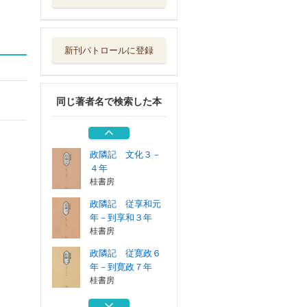
政隣記 従寛政６
年－到寛政７年
桂書房
新刊パトロールに登録
政隣記 従寛政５
年－到同年１２月
桂書房
同じ著者名で検索した本
政隣記 寛政２－
４年
桂書房
政隣記 文化３－
４年
桂書房
政隣記 従享和元
年－到享和３年
桂書房
政隣記 従寛政６
年－到寛政７年
桂書房
政隣記 従寛政５