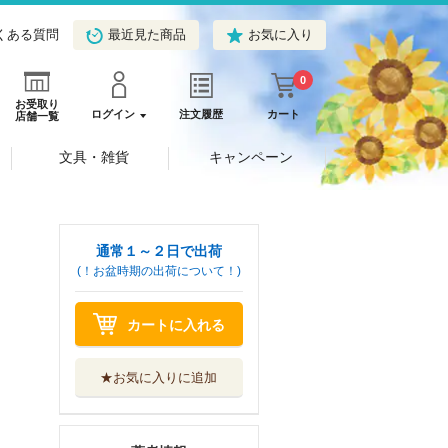
くある質問
最近見た商品
お気に入り
0
お受取り
ログイン
注文履歴
カート
店舗一覧
文具・雑貨
キャンペーン
通常１～２日で出荷
(！お盆時期の出荷について！)
カートに入れる
★お気に入りに追加