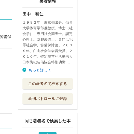
著者情報
田中 智仁
１９８２年、東京都出身。仙台
大学体育学部准教授。博士（社
会学）。専門社会調査士。認定
警備保
心理士。防犯装備士。専門は犯
罪社会学、警備保障論。２００
９年、白山社会学会賞受賞。２
０１０年、特定非営利活動法人
日本防犯装備協会特別功労 …
もっと詳しく
気ままに警備保障
この著者名で検索する
論 ４
現代図書
新刊パトロールに登録
社会病理学の足跡
と再構成
学文社
同じ著者名で検索した本
気ままに警備保障
論 ２