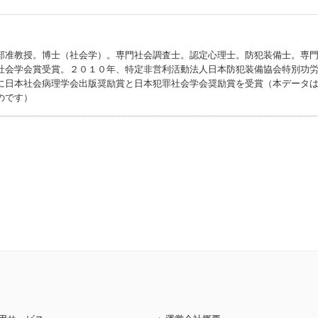
部准教授。博士（社会学）。専門社会調査士。認定心理士。防犯装備士。専
社会学会賞受賞。２０１０年、特定非営利活動法人日本防犯装備協会特別功
に日本社会病理学会出版奨励賞と日本犯罪社会学会奨励賞を受賞（本データ
のです）