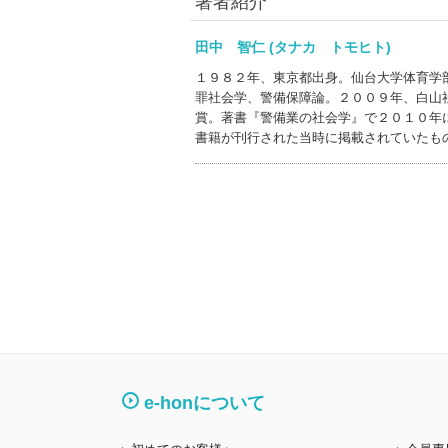
著者紹介
田中 智仁 (タナカ トモヒト)
１９８２年、東京都出身。仙台大学体育学
罪社会学、警備保障論。２００９年、白山
賞。著書『警備業の社会学』で２０１０年
書籍が刊行された当時に掲載されていたも
e-honについて