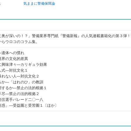
名
気ままに警備保障論
に奥が深いの！？」警備業界専門紙『警備新報』の人気連載書籍化の第３弾！
からウロコのコラム集。
―遺体への慣れ
境界の文化的差異
に興味津々―カリギュラ効果
人式―対抗文化１
暴れない人―対抗文化２
るか―「はれのひ」の教訓
用するか―禁止の法的根拠１
不尽―禁止の法的根拠２
結弦選手パレード二〇一八
迷惑」―受益圏と受苦圏１〔ほか〕