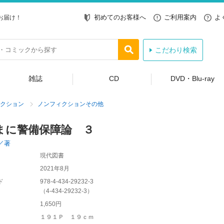
初めてのお客様へ
ご利用案内
よ
お届け！
こだわり検索
雑誌
CD
DVD・Blu-ray
クション
ノンフィクションその他
まに警備保障論 ３
／著
現代図書
2021年8月
ド
978-4-434-29232-3
（
4-434-29232-3
）
1,650円
１９１Ｐ １９ｃｍ