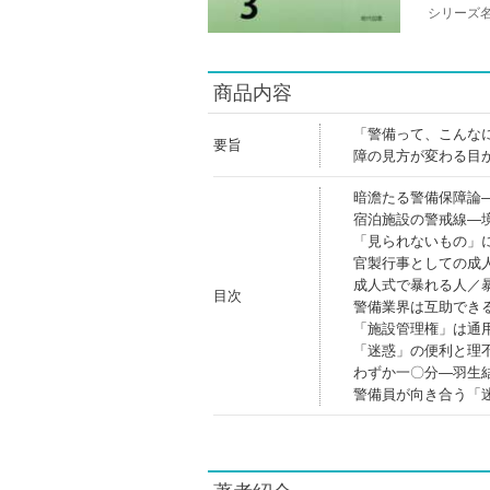
シリーズ
商品内容
「警備って、こんな
要旨
障の見方が変わる目
暗澹たる警備保障論
宿泊施設の警戒線―
「見られないもの」
官製行事としての成
成人式で暴れる人／
目次
警備業界は互助でき
「施設管理権」は通
「迷惑」の便利と理
わずか一〇分―羽生
警備員が向き合う「