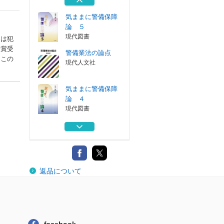
現代図書
気ままに警備保障
論 ５
現代図書
門は犯
労賞受
警備業法の論点
はこの
現代人文社
気ままに警備保障
論 ４
現代図書
社会病理学の足跡
と再構成
学文社
気ままに警備保障
返品について
論 ２
現代図書
気ままに警備保障
論 ５
現代図書