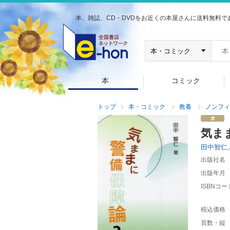
本、雑誌、CD・DVDをお近くの本屋さんに送料無料で
本
コミック
トップ
本・コミック
教養
ノンフィ
気ま
田中智仁
出版社名
出版年月
ISBNコー
税込価格
頁数・縦