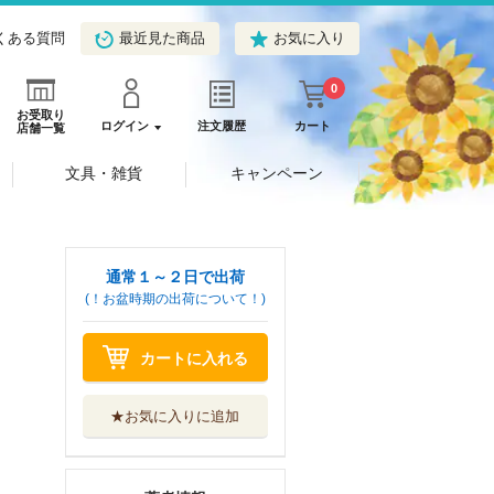
くある質問
最近見た商品
お気に入り
0
お受取り
ログイン
注文履歴
カート
店舗一覧
文具・雑貨
キャンペーン
通常１～２日で出荷
(！お盆時期の出荷について！)
カートに入れる
★お気に入りに追加