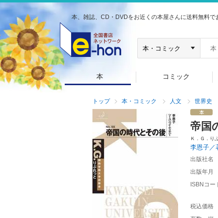
本、雑誌、CD・DVDをお近くの本屋さんに送料無料で
本
コミック
トップ
本・コミック
人文
世界史
帝国
Ｋ．Ｇ．り
李恩子／
出版社名
出版年月
ISBNコー
税込価格