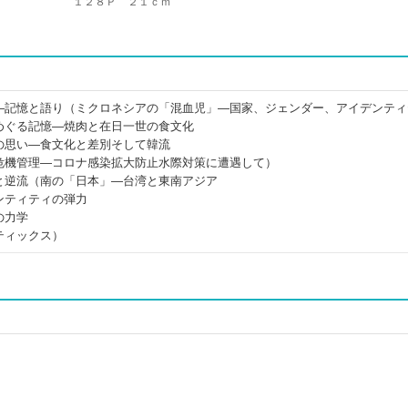
１２８Ｐ ２１ｃｍ
―記憶と語り（ミクロネシアの「混血児」―国家、ジェンダー、アイデンティ
めぐる記憶―焼肉と在日一世の食文化
の思い―食文化と差別そして韓流
危機管理―コロナ感染拡大防止水際対策に遭遇して）
と逆流（南の「日本」―台湾と東南アジア
ンティティの弾力
の力学
ティックス）