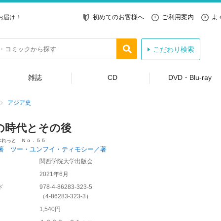
初めてのお客様へ
ご利用案内
よ
お届け！
こだわり検索
雑誌
CD
DVD・Blu-ray
アジア史
の時代とその後
ぶれっと Ｎｏ．５５
著 ツー・ユンフイ・ティモシー／著
関西学院大学出版会
2021年6月
ド
978-4-86283-323-5
（
4-86283-323-3
）
1,540円