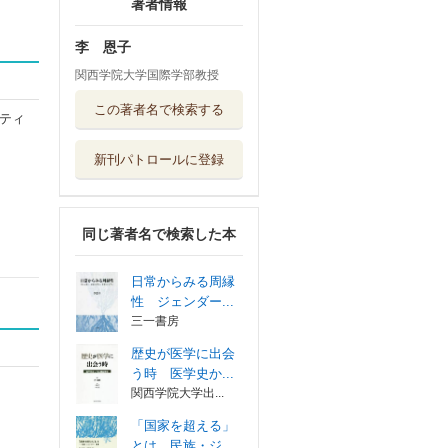
著者情報
李 恩子
関西学院大学国際学部教授
この著者名で検索する
ティ
新刊パトロールに登録
同じ著者名で検索した本
日常からみる周縁
性 ジェンダー...
三一書房
歴史が医学に出会
う時 医学史か...
関西学院大学出...
「国家を超える」
とは 民族・ジ...