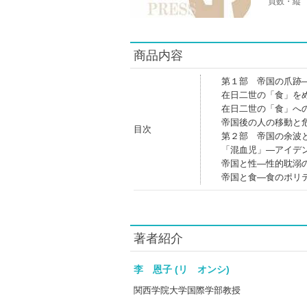
頁数・縦
商品内容
第１部 帝国の爪跡
在日二世の「食」を
在日二世の「食」へ
帝国後の人の移動と
目次
第２部 帝国の余波
「混血児」―アイデ
帝国と性―性的耽溺
帝国と食―食のポリ
著者紹介
李 恩子 (リ オンシ)
関西学院大学国際学部教授