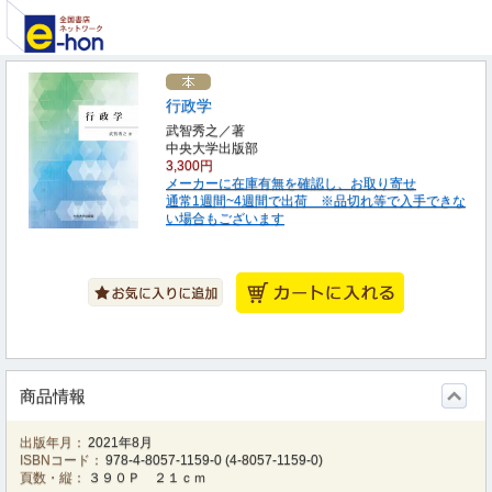
行政学
武智秀之／著
中央大学出版部
3,300円
メーカーに在庫有無を確認し、お取り寄せ
通常1週間~4週間で出荷 ※品切れ等で入手できな
い場合もございます
商品情報
出版年月：
2021年8月
ISBNコード：
978-4-8057-1159-0
(
4-8057-1159-0
)
頁数・縦：
３９０Ｐ ２１ｃｍ