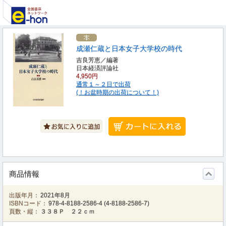
成瀬仁蔵と日本女子大学校の時代
吉良芳恵／編著
日本経済評論社
4,950円
通常１～２日で出荷
(！お盆時期の出荷について！)
商品情報
出版年月：
2021年8月
ISBNコード：
978-4-8188-2586-4
(
4-8188-2586-7
)
頁数・縦：
３３８Ｐ ２２ｃｍ