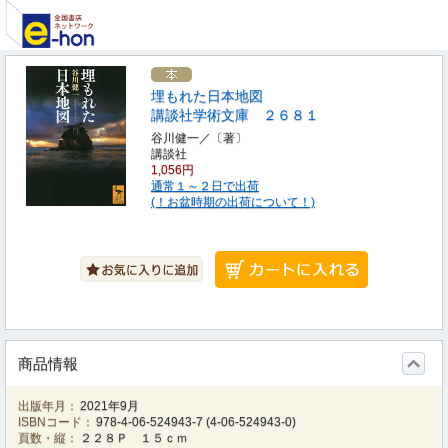
埋もれた日本地図
講談社学術文庫 ２６８１
谷川健一／〔著〕
講談社
1,056円
通常１～２日で出荷
(！お盆時期の出荷について！)
商品情報
出版年月：
2021年9月
ISBNコード：
978-4-06-524943-7
(
4-06-524943-0
)
頁数・縦：
２２８Ｐ １５ｃｍ