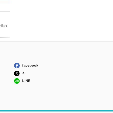
ノート大全
辰巳出版
昭和アニメカード
クロニクル
辰巳出版
な量の
昭和特撮ブロマイ
ドクロニクル ...
辰巳出版
昭和特撮カードク
ロニクル ＣＡ...
辰巳出版
facebook
X
LINE