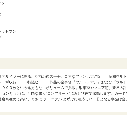
マン
ズ
トラセブン
ズ
リアルイヤーに贈る、空前絶後の一冊。コアなファンも大満足！「昭和ウルト
を一挙収録！！ 特撮ヒーロー作品の金字塔『ウルトラマン』および『ウルト
，０００枚という途方もないボリュームで掲載。収集家やマニア筋、業界の評
ョンをもとに、可能な限り”コンプリート”に近い状態で収録します。カード
度も極めて高い、まさに”クロニクル”と呼ぶに相応しい一冊となる事請け合