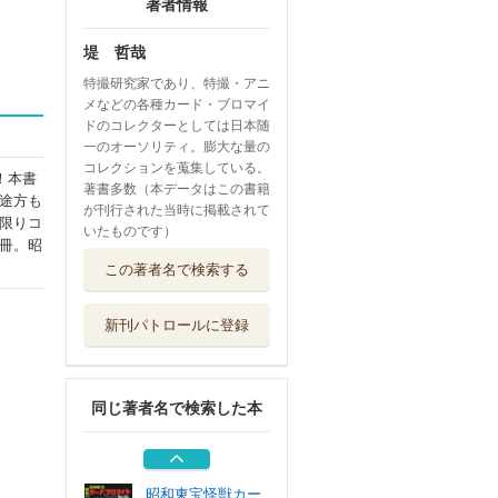
著者情報
堤 哲哉
特撮研究家であり、特撮・アニ
メなどの各種カード・ブロマイ
ドのコレクターとしては日本随
一のオーソリティ。膨大な量の
コレクションを蒐集している。
！本書
著書多数（本データはこの書籍
途方も
が刊行された当時に掲載されて
限りコ
いたものです）
冊。昭
昭和アニメカード
この著者名で検索する
クロニクル
辰巳出版
新刊パトロールに登録
昭和特撮ブロマイ
ドクロニクル ...
辰巳出版
同じ著者名で検索した本
昭和特撮カードク
ロニクル ＣＡ...
辰巳出版
昭和東宝怪獣カー