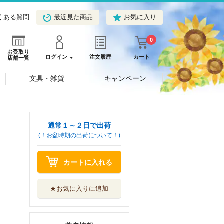
くある質問
最近見た商品
お気に入り
0
お受取り
ログイン
注文履歴
カート
店舗一覧
文具・雑貨
キャンペーン
通常１～２日で出荷
(！お盆時期の出荷について！)
カートに入れる
★お気に入りに追加