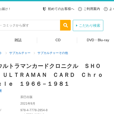
初めてのお客様へ
ご利用案内
よ
お届け！
こだわり検索
雑誌
CD
DVD・Blu-ray
ト
サブカルチャー
サブカルチャーその他
ウルトラマンカードクロニクル ＳＨＯ
 ＵＬＴＲＡＭＡＮ ＣＡＲＤ Ｃｈｒｏ
ｃｌｅ １９６６－１９８１
著
辰巳出版
2021年9月
ド
978-4-7778-2854-8