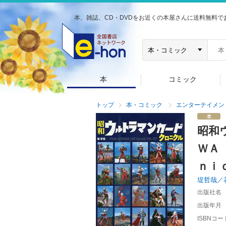
本、雑誌、CD・DVDをお近くの本屋さんに送料無料で
本
コミック
トップ
本・コミック
エンターテイメン
昭和
ＷＡ
ｎｉ
堤哲哉／
出版社名
出版年月
ISBNコー