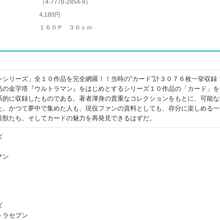
（
4-7778-2854-9
）
4,180円
１６０Ｐ ３０ｃｍ
ンシリーズ」全１０作品を完全網羅！！当時の“カード”計３０７６枚一挙収録
品の金字塔『ウルトラマン』をはじめとするシリーズ１０作品の「カード」を
系的に収録したものである。著者渾身の貴重なコレクションをもとに、可能な
た。かつて夢中で集めた人も、現役ファンの資料としても、存分に楽しめる一
怪獣たち、そしてカードの魅力を再発見できるはずだ。
ズ
マン
ズ
トラセブン