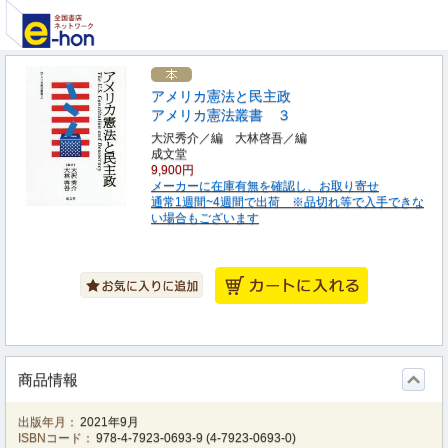
アメリカ憲法と民主政
アメリカ憲法叢書 ３
大沢秀介／編 大林啓吾／編
成文堂
9,900円
メーカーに在庫有無を確認し、お取り寄せ
通常1週間~4週間で出荷 ※品切れ等で入手できな
い場合もございます
商品情報
出版年月：
2021年9月
ISBNコード：
978-4-7923-0693-9
(
4-7923-0693-0
)