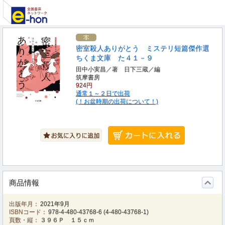
密室殺人ありがとう ミステリ短篇傑作選
ちくま文庫 た４１－９
田中小実昌／著 日下三蔵／編
筑摩書房
924円
通常１～２日で出荷
(！お盆時期の出荷について！)
商品情報
出版年月：
2021年9月
ISBNコード：
978-4-480-43768-6
(
4-480-43768-1
)
頁数・縦：
３９６Ｐ １５ｃｍ