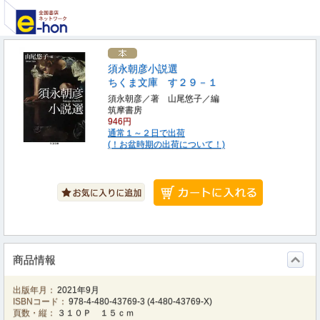
須永朝彦小説選
ちくま文庫 す２９－１
須永朝彦／著 山尾悠子／編
筑摩書房
946円
通常１～２日で出荷
(！お盆時期の出荷について！)
商品情報
出版年月：
2021年9月
ISBNコード：
978-4-480-43769-3
(
4-480-43769-X
)
頁数・縦：
３１０Ｐ １５ｃｍ