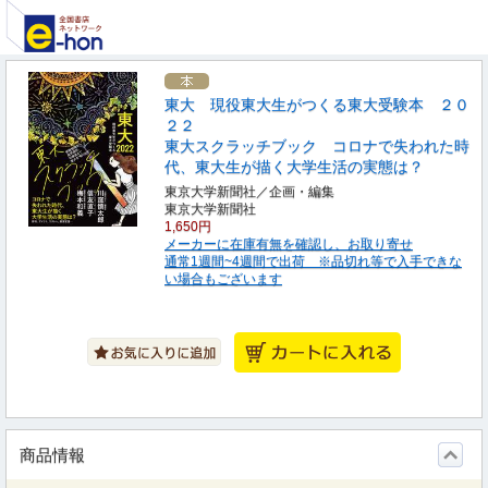
東大 現役東大生がつくる東大受験本 ２０
２２
東大スクラッチブック コロナで失われた時
代、東大生が描く大学生活の実態は？
東京大学新聞社／企画・編集
東京大学新聞社
1,650円
メーカーに在庫有無を確認し、お取り寄せ
通常1週間~4週間で出荷 ※品切れ等で入手できな
い場合もございます
商品情報