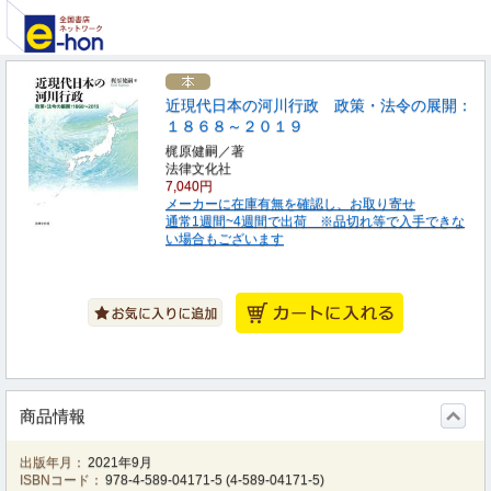
近現代日本の河川行政 政策・法令の展開：
１８６８～２０１９
梶原健嗣／著
法律文化社
7,040円
メーカーに在庫有無を確認し、お取り寄せ
通常1週間~4週間で出荷 ※品切れ等で入手できな
い場合もございます
商品情報
出版年月：
2021年9月
ISBNコード：
978-4-589-04171-5
(
4-589-04171-5
)