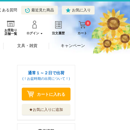
くある質問
最近見た商品
お気に入り
0
お受取り
ログイン
注文履歴
カート
店舗一覧
文具・雑貨
キャンペーン
通常１～２日で出荷
(！お盆時期の出荷について！)
カートに入れる
★お気に入りに追加