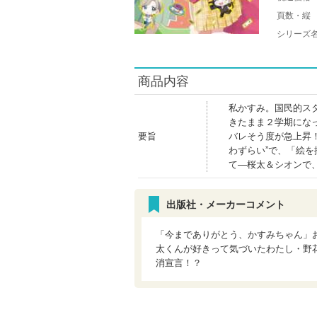
頁数・縦
シリーズ
商品内容
私かすみ。国民的ス
きたまま２学期にな
要旨
バレそう度が急上昇
わずらい”で、「絵
て―桜太＆シオンで
出版社・メーカーコメント
「今までありがとう、かすみちゃん」
太くんが好きって気づいたわたし・野
消宣言！？