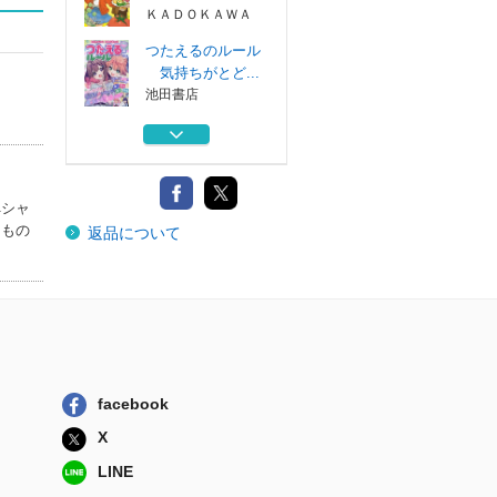
ＫＡＤＯＫＡＷＡ
つたえるのルール
気持ちがとど...
池田書店
◆ハピかわルール
５冊セット
池田書店（教）
ペシャ
おしゃれのルール
たもの
返品について
もっと自由に...
池田書店
ハピかわときめき
シール帳＆シー...
池田書店（教）
ときめきチェンジ
！ キライが好...
facebook
ＫＡＤＯＫＡＷＡ
X
つたえるのルール
LINE
気持ちがとど...
池田書店