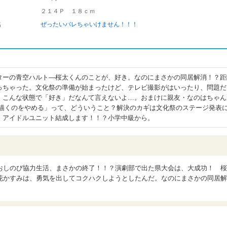
２１４Ｐ １８ｃｍ
名
ぜったいバレちゃいけません！！！
ターの青空ハルト―桜太くんのことが、好き。なのにまさかの同居解消！？距
っちゃった。文化祭の準備が始まったけど、テレビ撮影がはいったり、問題だ
！こんな状態で「好き」だなんて言えないよ…。おまけに親友・なのはちゃん
を描くのをやめる」って、どういうこと？解決のカギは文化祭のステージ発表
、アイドルユニット結成します！！？小学中級から。
おしのび協力生活、まさかの終了！！？演劇部で出た県大会は、大成功！ 桜
花かすみは、勇気を出してコクハクしようとしたんだ。なのにまさかの同居解