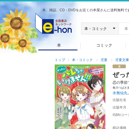
本、雑誌、CD・DVDをお近くの本屋さんに送料無料で
本
コミック
トップ
本・コミック
児童
児童文庫
ぜっ
恋の季節
角川つばさ
水無仙丸
出版社名
出版年月
ISBNコー
税込価格