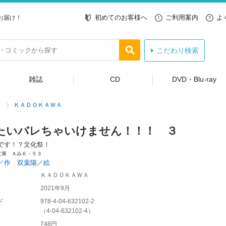
初めてのお客様へ
ご利用案内
よ
お届け！
こだわり検索
雑誌
CD
DVD・Blu-ray
ＫＡＤＯＫＡＷＡ
たいバレちゃいけません！！！ ３
です！？文化祭！
文庫 Ａみ６－５３
／作 双葉陽／絵
ＫＡＤＯＫＡＷＡ
2021年9月
ド
978-4-04-632102-2
（
4-04-632102-4
）
748円