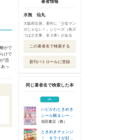
著者情報
水無 仙丸
大阪府出身。著作に「少女マン
ガじゃない！」シリーズ（角川
つばさ文庫、全３巻）がある
つたえるのルール
この著者名で検索する
離がで
気持ちがとど...
らけで
池田書店
が“恋
新刊パトロールに登録
◆ハピかわルール
にあっ
５冊セット
池田書店（教）
同じ著者名で検索した本
おしゃれのルール
もっと自由に...
池田書店
ハピかわときめき
シール帳＆シー...
池田書店（教）
ときめきチェンジ
！ キライが好...