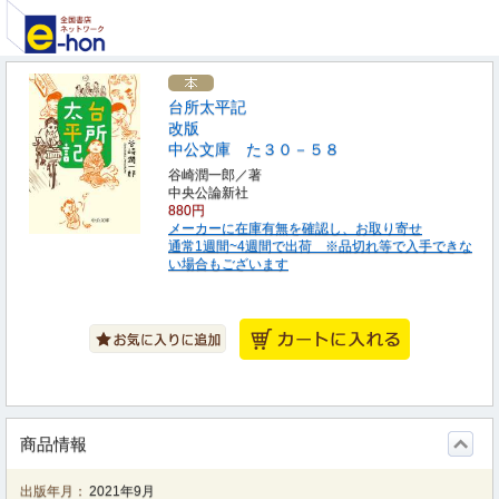
台所太平記
改版
中公文庫 た３０－５８
谷崎潤一郎／著
中央公論新社
880円
メーカーに在庫有無を確認し、お取り寄せ
通常1週間~4週間で出荷 ※品切れ等で入手できな
い場合もございます
商品情報
出版年月：
2021年9月