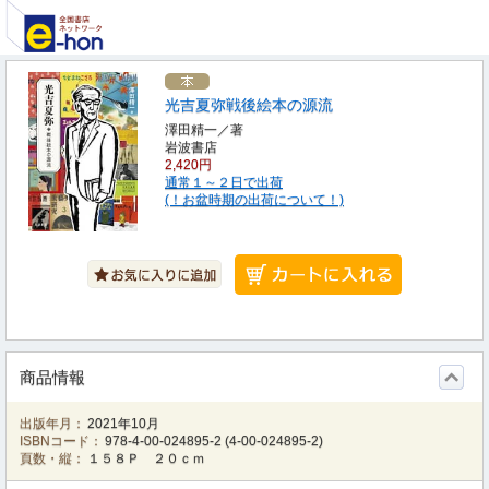
光吉夏弥戦後絵本の源流
澤田精一／著
岩波書店
2,420円
通常１～２日で出荷
(！お盆時期の出荷について！)
商品情報
出版年月：
2021年10月
ISBNコード：
978-4-00-024895-2
(
4-00-024895-2
)
頁数・縦：
１５８Ｐ ２０ｃｍ