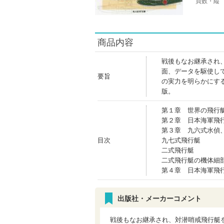
頁数・縦
商品内容
戦後もなお継承され
面、データを駆使し
要旨
の実力を明らかにす
版。
第１章 世界の飛行
第２章 日本海軍飛
第３章 九六式水偵
目次
九七式飛行艇
二式飛行艇
二式飛行艇の機体細
第４章 日本海軍飛
出版社・メーカーコメント
戦後もなお継承され、対潜哨戒飛行艇