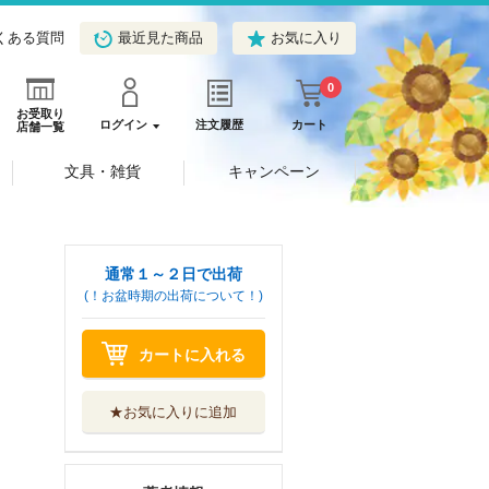
くある質問
最近見た商品
お気に入り
0
お受取り
ログイン
注文履歴
カート
店舗一覧
文具・雑貨
キャンペーン
通常１～２日で出荷
(！お盆時期の出荷について！)
カートに入れる
★お気に入りに追加