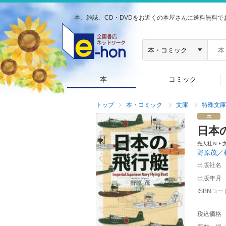
本、雑誌、CD・DVDをお近くの本屋さんに送料無料で
本
コミック
トップ
本・コミック
文庫
特殊文庫
日本
光人社ＮＦ
野原茂／
出版社名
出版年月
ISBNコー
税込価格