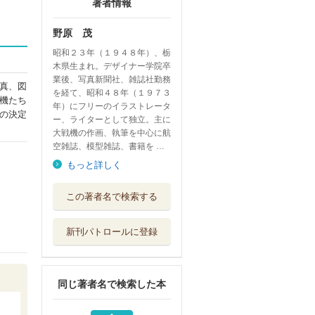
著者情報
野原 茂
昭和２３年（１９４８年）、栃
木県生まれ。デザイナー学院卒
業後、写真新聞社、雑誌社勤務
真、図
を経て、昭和４８年（１９７３
機たち
年）にフリーのイラストレータ
の決定
ー、ライターとして独立。主に
大戦機の作画、執筆を中心に航
空雑誌、模型雑誌、書籍を …
もっと詳しく
英国戦闘機スピッ
この著者名で検索する
トファイア解体...
潮書房光人新社
新刊パトロールに登録
アメリカ陸軍機事
典 １９０８～...
イカロス出版
同じ著者名で検索した本
空母搭載機の打撃
力 艦攻、艦爆...