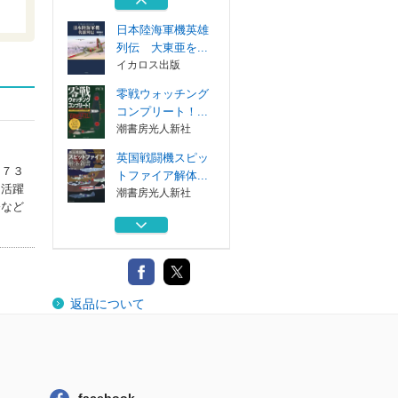
潮書房光人新社
日本陸海軍機英雄
列伝 大東亜を...
イカロス出版
零戦ウォッチング
コンプリート！...
潮書房光人新社
英国戦闘機スピッ
９７３
トファイア解体...
を活躍
潮書房光人新社
修など
アメリカ陸軍機事
典 １９０８～...
イカロス出版
空母搭載機の打撃
返品について
力 艦攻、艦爆...
潮書房光人新社
日本陸海軍機英雄
列伝 大東亜を...
イカロス出版