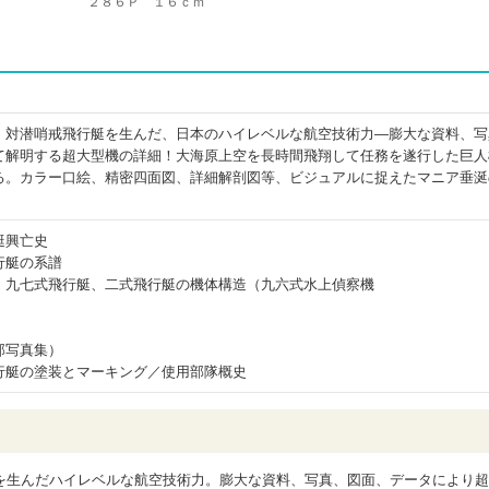
２８６Ｐ １６ｃｍ
、対潜哨戒飛行艇を生んだ、日本のハイレベルな航空技術力―膨大な資料、写
て解明する超大型機の詳細！大海原上空を長時間飛翔して任務を遂行した巨人
る。カラー口絵、精密四面図、詳細解剖図等、ビジュアルに捉えたマニア垂涎
艇興亡史
行艇の系譜
、九七式飛行艇、二式飛行艇の機体構造（九六式水上偵察機
部写真集）
行艇の塗装とマーキング／使用部隊概史
を生んだハイレベルな航空技術力。膨大な資料、写真、図面、データにより超