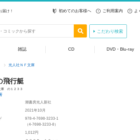
初めてのお客様へ
ご利用案内
よ
お届け！
こだわり検索
雑誌
CD
DVD・Blu-ray
光人社ＮＦ文庫
の飛行艇
文庫 の１２３３
著
潮書房光人新社
2021年10月
ド
978-4-7698-3233-1
（
4-7698-3233-8
）
1,012円