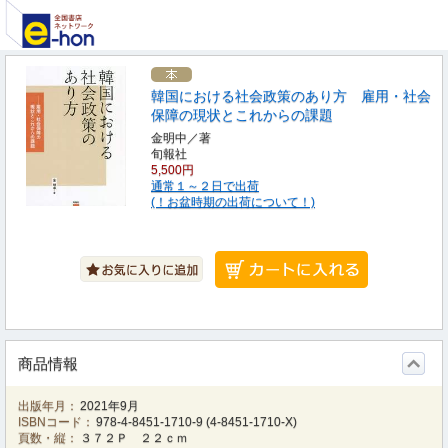
韓国における社会政策のあり方 雇用・社会
保障の現状とこれからの課題
金明中／著
旬報社
5,500円
通常１～２日で出荷
(！お盆時期の出荷について！)
商品情報
出版年月：
2021年9月
ISBNコード：
978-4-8451-1710-9
(
4-8451-1710-X
)
頁数・縦：
３７２Ｐ ２２ｃｍ