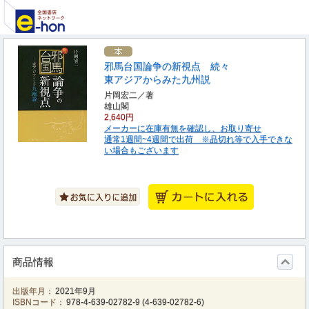
邪馬台国論争の新視点 続々
東アジアからみた九州説
片岡宏二／著
雄山閣
2,640円
メーカーに在庫有無を確認し、お取り寄せ
通常1週間~4週間で出荷 ※品切れ等で入手できな
い場合もございます
商品情報
出版年月：
2021年9月
ISBNコード：
978-4-639-02782-9
(
4-639-02782-6
)