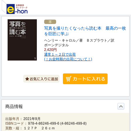
写真を撮りたくなったら読む本 最高の一枚
を巨匠に学ぶ
ヘンリー・キャロル／著 Ｂスプラウト／訳
ボーンデジタル
2,420円
通常１～２日で出荷
(！お盆時期の出荷について！)
商品情報
出版年月：
2021年9月
ISBNコード：
978-4-86246-499-6
(
4-86246-499-8
)
頁数・縦：
１２７Ｐ ２６ｃｍ