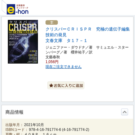
クリスパーＣＲＩＳＰＲ 究極の遺伝子編集
技術の発見
文春文庫 タ１７－１
ジェニファー・ダウドナ／著 サミュエル・スター
ンバーグ／著 櫻井祐子／訳
文藝春秋
1,056円
現在ご注文できません
商品情報
出版年月：
2021年10月
ISBNコード：
978-4-16-791774-6
(
4-16-791774-2
)
頁数・縦：
４０８Ｐ １６ｃｍ