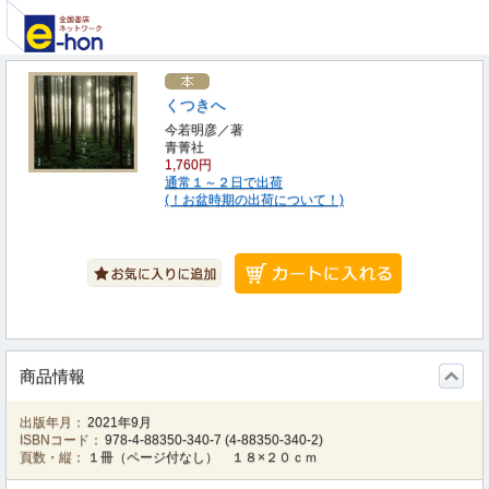
くつきへ
今若明彦／著
青菁社
1,760円
通常１～２日で出荷
(！お盆時期の出荷について！)
商品情報
出版年月：
2021年9月
ISBNコード：
978-4-88350-340-7
(
4-88350-340-2
)
頁数・縦：
１冊（ページ付なし） １８×２０ｃｍ