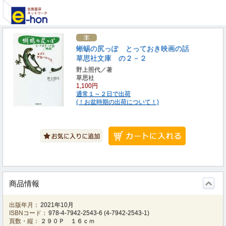
蜥蜴の尻っぽ とっておき映画の話
草思社文庫 の２－２
野上照代／著
草思社
1,100円
通常１～２日で出荷
(！お盆時期の出荷について！)
商品情報
出版年月：
2021年10月
ISBNコード：
978-4-7942-2543-6
(
4-7942-2543-1
)
頁数・縦：
２９０Ｐ １６ｃｍ