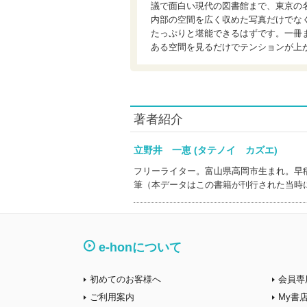
議で面白い現代の図書館まで、東京の
内部の空間を広く収めた写真だけでな
たっぷりと堪能できるはずです。一冊
ある空間を見るだけでテンションが上
著者紹介
立野井 一恵 (タテノイ カズエ)
フリーライター。富山県高岡市生まれ。早
筆（本データはこの書籍が刊行された当時
e-honについて
初めてのお客様へ
会員専
ご利用案内
My書