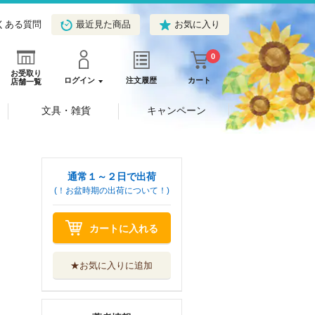
くある質問
最近見た商品
お気に入り
0
お受取り
ログイン
注文履歴
カート
店舗一覧
文具・雑貨
キャンペーン
通常１～２日で出荷
(！お盆時期の出荷について！)
カートに入れる
★お気に入りに追加