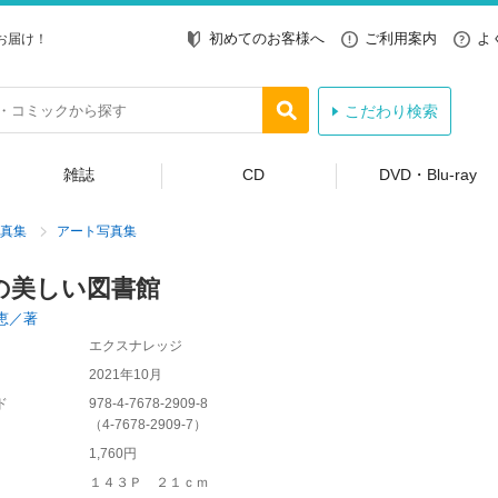
初めてのお客様へ
ご利用案内
よ
お届け！
こだわり検索
雑誌
CD
DVD・Blu-ray
真集
アート写真集
の美しい図書館
恵／著
エクスナレッジ
2021年10月
ド
978-4-7678-2909-8
（
4-7678-2909-7
）
1,760円
１４３Ｐ ２１ｃｍ