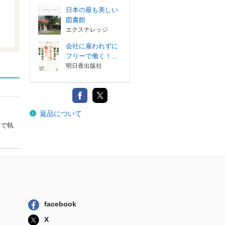
日本の最も美しい
図書館
エクスナレッジ
会社に雇われずに
フリーで働く！...
明日香出版社
返品について
マで執
facebook
X