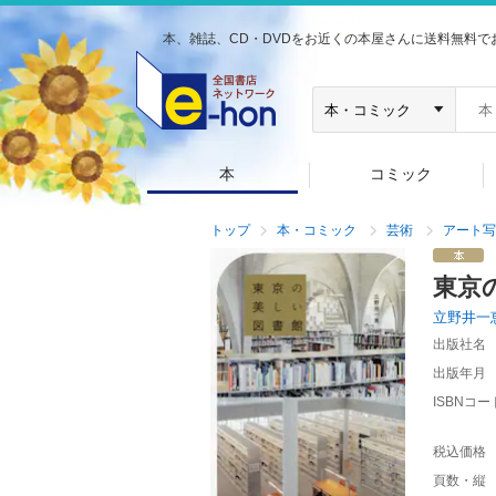
本、雑誌、CD・DVDをお近くの本屋さんに送料無料で
本
コミック
トップ
本・コミック
芸術
アート写
東京
立野井一
出版社名
出版年月
ISBNコー
税込価格
頁数・縦