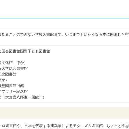
は見ることのできない学校図書館まで。いつまでもいたくなる本に囲まれた空
立国会図書館国際子ども図書館
書文化館 ほか）
京大学総合図書館
記念図書館
ほか）
義塾図書館旧館
イブラリー記念館
館（大倉喜八郎進一層館））
トロ図書館や、日本を代表する建築家によるモダニズム図書館、ちょっと不思