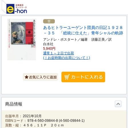
あるヒトラーユーゲント団員の日記１９２８
－３５ 「総統に仕えた」青年シャルの軌跡
アンドレ・ポスタート／編著 須藤正美／訳
白水社
5,940円
通常１～２日で出荷
(！お盆時期の出荷について！)
商品情報
出版年月：
2021年10月
ISBNコード：
978-4-560-09844-8
(
4-560-09844-1
)
頁数・縦：
４５６，１１Ｐ ２０ｃｍ