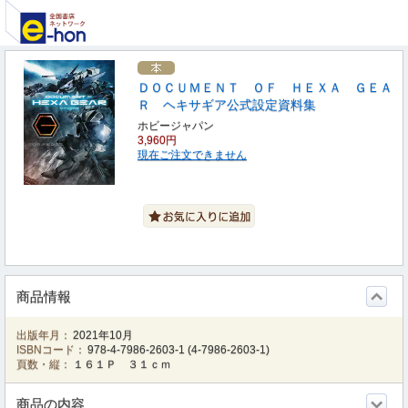
ＤＯＣＵＭＥＮＴ ＯＦ ＨＥＸＡ ＧＥＡ
Ｒ ヘキサギア公式設定資料集
ホビージャパン
3,960円
現在ご注文できません
商品情報
出版年月：
2021年10月
ISBNコード：
978-4-7986-2603-1
(
4-7986-2603-1
)
頁数・縦：
１６１Ｐ ３１ｃｍ
商品の内容