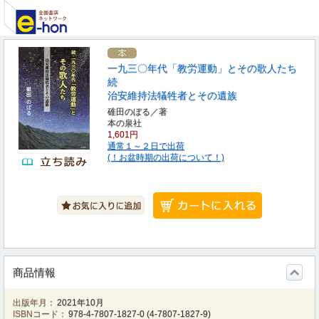
一九三〇年代「教労運動」とその歌人たち
続
治安維持法犠牲者とその遺族
碓田のぼる／著
本の泉社
1,601円
通常１～２日で出荷
(！お盆時期の出荷について！)
商品情報
出版年月：
2021年10月
ISBNコード：
978-4-7807-1827-0
(
4-7807-1827-9
)