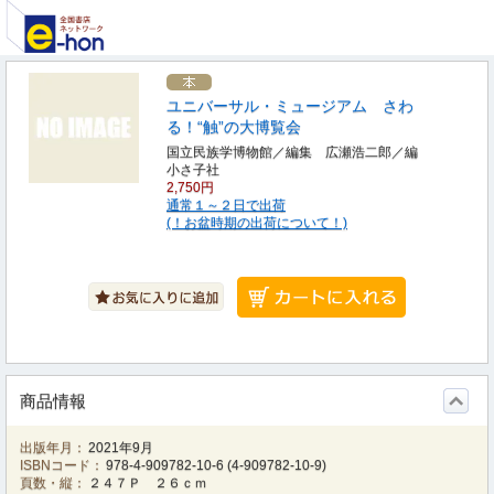
ユニバーサル・ミュージアム さわ
る！“触”の大博覧会
国立民族学博物館／編集 広瀬浩二郎／編
小さ子社
2,750円
通常１～２日で出荷
(！お盆時期の出荷について！)
商品情報
出版年月：
2021年9月
ISBNコード：
978-4-909782-10-6
(
4-909782-10-9
)
頁数・縦：
２４７Ｐ ２６ｃｍ