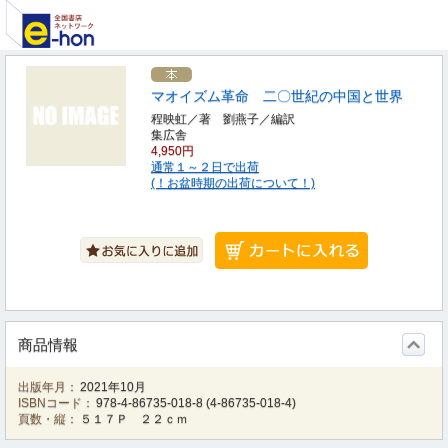
マオイズム革命 二〇世紀の中国と世界
程映虹／著 劉燕子／編訳
集広舎
4,950円
通常１～２日で出荷
(！お盆時期の出荷について！)
商品情報
出版年月：
2021年10月
ISBNコード：
978-4-86735-018-8
(
4-86735-018-4
)
頁数・縦：
５１７Ｐ ２２ｃｍ