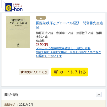
国際法秩序とグローバル経済 間宮勇先生追
悼
柳原正治／編 森川幸一／編 兼原敦子／編 濱田
太郎／編
信山社
27,500円
メーカーに在庫有無を確認し、お取り寄せ
通常1週間~4週間で出荷 ※品切れ等で入手できな
い場合もございます
商品情報
出版年月：
2021年9月